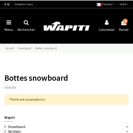
Contactez-nous
Français
EUR €
0
Menu
Rechercher
Connexion
Panier
Accueil
Snowboard
Bottes snowboard
Bottes snowboard
There are no products.
Wapiti
Snowboard
Ski Alpin