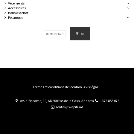
Vêtements
Accessoires
Bons d'achat
Pétanque
ok
Effacer tout
Termes et conditions de location. Avis légal
Av. d'Encamp, 19, AD200 Pas de la Casa, Andorra
+376 855 078
rental@wapiti.ad