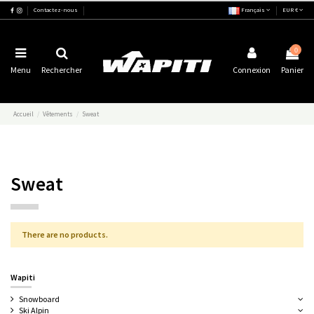
Contactez-nous
Français
EUR €
0
Menu
Rechercher
Connexion
Panier
Accueil
Vêtements
Sweat
Sweat
There are no products.
Wapiti
Snowboard
Ski Alpin