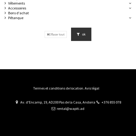
Vêtements
Accessoires
Bons d'achat
Pétanque
ok
Effacer tout
Termes et conditions de location. Avis légal
Av. d'Encamp, 19, AD200 Pas de la Casa, Andorra
+376 855 078
rental@wapiti.ad