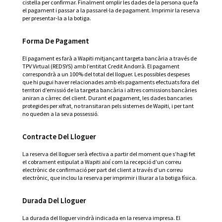
cistella per confirmar. Finalment omplir les dades de la persona que fa
el pagament i passar a la passarel·la de pagament. Imprimir la reserva
per presentar-la a la botiga.
Forma De Pagament
El pagament es farà a Wapiti mitjançant targeta bancària a través de
TPV Virtual (REDSYS) amb l’entitat Credit Andorrà. El pagament
correspondrà a un 100% del total del lloguer. Les possibles despeses
que hi pugui haver relacionades amb els pagaments efectuats fora del
territori d’emissió de la targeta bancària i altres comissions bancàries
aniran a càrrec del client. Durant el pagament, les dades bancaries
protegides per xifrat, no transitaran pels sistemes de Wapiti, i per tant
no queden a la seva possessió.
Contracte Del Lloguer
La reserva del lloguer serà efectiva a partir del moment que s’hagi fet
el cobrament estipulat a Wapiti així com la recepció d’un correu
electrònic de confirmació per part del client a través d’un correu
electrònic, que inclou la reserva per imprimir i lliurar a la botiga física.
Durada Del Lloguer
La durada del lloguer vindrà indicada en la reserva impresa. El