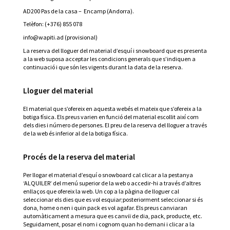
AD200 Pas de la casa – Encamp (Andorra).
Telèfon: (+376) 855 078
info@wapiti.ad (provisional)
La reserva del lloguer del material d’esquí i snowboard que es presenta
a la web suposa acceptar les condicions generals que s’indiquen a
continuació i que són les vigents durant la data de la reserva.
Lloguer del material
El material que s’ofereix en aquesta webés el mateix que s’ofereix a la
botiga física. Els preus varien en funció del material escollit així com
dels dies i número de persones. El preu de la reserva del lloguer a través
de la web és inferior al de la botiga física.
Procés de la reserva del material
Per llogar el material d’esquí o snowboard cal clicar a la pestanya
‘ALQUILER’ del menú superior de la web o accedir-hi a través d’altres
enllaços que ofereix la web. Un cop a la pàgina de lloguer cal
seleccionar els dies que es vol esquiar;posteriorment seleccionar si és
dona, home o nen i quin pack es vol agafar. Els preus canviaran
automàticament a mesura que es canviï de dia, pack, producte, etc.
Seguidament, posar el nom i cognom quan ho demani i clicar a la