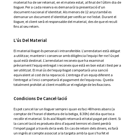
material ha de ser retornat, en el mateix estat, al final de l’últim dia de
lloguer. Per a cada reserva es demanarà la presentació d’un
document nacional d’identitat. Als menors de 12 anys també es
demanar un document d’identitat per verificar-ne l’edat. Durant el
lloguer, el client serà el responsable del material, des de que el recull
fins al seu retorn.
L’ús Del Material
El material llogat és personal i intransferible. L’arrendatari està obligat
a utilitzar, mantenir i conservar amb diligència l’equip i fer-ne l’ús pel
qual està destinat. L’arrendatari reconeix que ha examinat
prèviament l’equip entregat i reconeix que està en bon estat i llest per a
ser utilitzat. El mal ús de l’equip llogat comportarà una sanció
equivalent al cost de la reparació. L’entrega d’un equip diferent a
l’entregat a l’inici comportarà el pagament de l’equip nou. Queda
totalment prohibit al client modificar el reglatge de les fixacions.
Condicions De Cancel·lació
Es pot cancel·lar un lloguer sempre i quan es faci 48 hores abans (a
comptar de l’horari d’obertura de la botiga, 8.30h) del dia que toca
recollir el material. Si és així Wapiti retornarà el total pagat pel client. Si
la cancel·lació es produeix dins d’aquest termini el client perdrà
l’import pagat a través de la web. En cas de retorn dels diners, es farà
un ingrés al compte associat a la targeta amb la que s’ha fet el