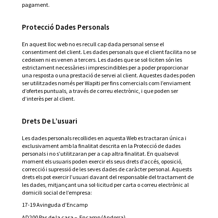
pagament.
Protecció Dades Personals
En aquest lloc web no es recull cap dada personal sense el
consentiment del client. Les dades personals que el client facilita no se
cedeixen ni es venen a tercers. Les dades que se sol·liciten són les
estrictament necessàries i imprescindibles per a poder proporcionar
una resposta o una prestació de servei al client. Aquestes dades poden
ser utilitzades només per Wapiti per fins comercials com l’enviament
d’ofertes puntuals, a través de correu electrònic, i que poden ser
d’interès per al client.
Drets De L’usuari
Les dades personals recollides en aquesta Web es tractaran única i
exclusivament amb la finalitat descrita en la Protecció de dades
personals i no s’utilitzaran per a cap altra finalitat. En qualsevol
moment els usuaris poden exercir els seus drets d’accés, oposició,
correcció i supressió de les seves dades de caràcter personal. Aquests
drets els pot exercir l’usuari davant del responsable del tractament de
les dades, mitjançant una sol·licitud per carta o correu electrònic al
domicili social de l’empresa:
17-19 Avinguda d’Encamp
AD200 Pas de la casa – Encamp (Andorra).