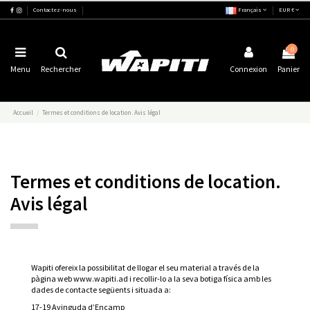
Contactez-nous
Français
EUR €
0
Menu
Rechercher
Connexion
Panier
Accueil
Termes et conditions de location. Avis légal
Termes et conditions de location.
Avis légal
Wapiti ofereix la possibilitat de llogar el seu material a través de la
pàgina web www.wapiti.ad i recollir-lo a la seva botiga física amb les
dades de contacte següents i situada a:
17-19 Avinguda d’Encamp