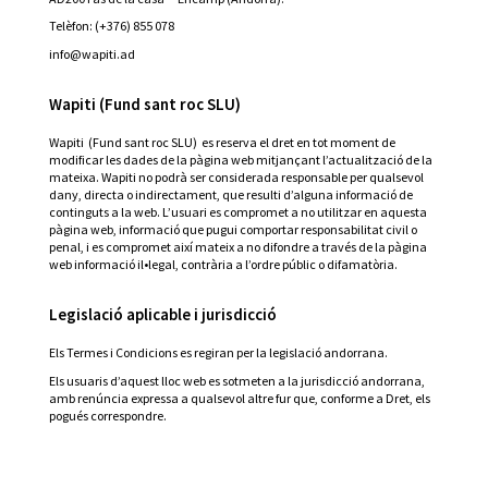
Telèfon: (+376) 855 078
info@wapiti.ad
Wapiti (Fund sant roc SLU)
Wapiti (Fund sant roc SLU) es reserva el dret en tot moment de
modificar les dades de la pàgina web mitjançant l’actualització de la
mateixa. Wapiti no podrà ser considerada responsable per qualsevol
dany, directa o indirectament, que resulti d’alguna informació de
continguts a la web. L’usuari es compromet a no utilitzar en aquesta
pàgina web, informació que pugui comportar responsabilitat civil o
penal, i es compromet així mateix a no difondre a través de la pàgina
web informació il•legal, contrària a l’ordre públic o difamatòria.
Legislació aplicable i jurisdicció
Els Termes i Condicions es regiran per la legislació andorrana.
Els usuaris d’aquest lloc web es sotmeten a la jurisdicció andorrana,
amb renúncia expressa a qualsevol altre fur que, conforme a Dret, els
pogués correspondre.