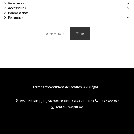
Vêtements
Accessoires
Bons d'achat
Pétanque
ok
Effacer tout
Termes et conditions de location. Avis légal
Av. d'Encamp, 19, AD200 Pas de la Casa, Andorra
+376 855 078
rental@wapiti.ad