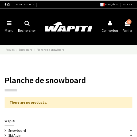
Contactez-nous
Français
EUR €
0
Menu
Rechercher
Connexion
Panier
Accueil
Snowboard
Planche de snowboard
Planche de snowboard
There are no products.
Wapiti
Snowboard
Ski Alpin